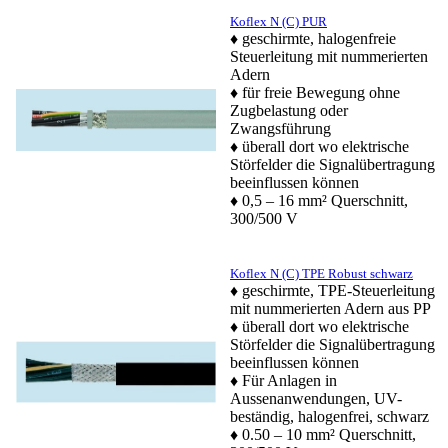
Koflex N (C) PUR
♦ geschirmte, halogenfreie
Steuerleitung mit nummerierten
Adern
♦ für freie Bewegung ohne
Zugbelastung oder
Zwangsführung
♦ überall dort wo elektrische
Störfelder die Signalübertragung
beeinflussen können
♦ 0,5 – 16 mm² Querschnitt,
300/500 V
Koflex N (C) TPE Robust schwarz
♦ geschirmte, TPE-Steuerleitung
mit nummerierten Adern aus PP
♦
überall dort wo elektrische
Störfelder die Signalübertragung
beeinflussen können
♦ Für Anlagen in
Aussenanwendungen, UV-
beständig, halogenfrei, schwarz
♦ 0.50 – 10 mm² Querschnitt,