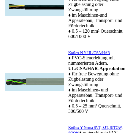
Zugbelastung oder
Zwangsführung
♦ im Maschinen-und
Apparatebau, Transport- und
Fördertechnik
♦ 0,5 – 120 mm² Querschnitt,
600/1000 V
Koflex N Y UL/CSA/HAR
♦ PVC-Steuerleitung mit
nummerierten Adern,
UL/CSA/HAR-Approbation
♦ für freie Bewegung ohne
Zugbelastung oder
Zwangsführung
♦ im Maschinen- und
Apparatebau, Transport- und
Fördertechnik
♦ 0,5 – 25 mm² Querschnitt,
300/500 V
Koflex Y Nema SVT, SJT, SJTOW,
♦ ungeschirmte PVC-
SOOW