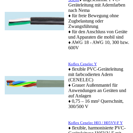
Geräteleitung mit Adernfarben
nach Nema
♦ für freie Bewegung ohne
Zugbelastung oder
Zwangsführung
♦ für den Anschluss von Geräte
und Apparaten die mobil sind
♦ AWG 18 - AWG 10, 300 bzw.
600V
Koflex Cenelec Y
♦
flexible PVC-Geräteleitung
mit farbcodierten Adern
(CENELEC)
♦ Grauer Außenmantel für
Anwendungen an Geräten und
auf Anlagen
♦ 0,75 – 16 mm² Querschnitt,
300/500 V
Koflex Cenelec H03 / H05VV-F Y
♦
flexible, harmonisierte PVC-