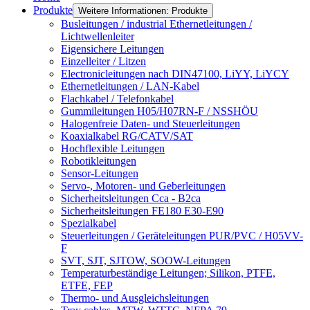
Produkte
Weitere Informationen: Produkte
Busleitungen / industrial Ethernetleitungen /
Lichtwellenleiter
Eigensichere Leitungen
Einzelleiter / Litzen
Electronicleitungen nach DIN47100, LiYY, LiYCY
Ethernetleitungen / LAN-Kabel
Flachkabel / Telefonkabel
Gummileitungen H05/H07RN-F / NSSHÖU
Halogenfreie Daten- und Steuerleitungen
Koaxialkabel RG/CATV/SAT
Hochflexible Leitungen
Robotikleitungen
Sensor-Leitungen
Servo-, Motoren- und Geberleitungen
Sicherheitsleitungen Cca - B2ca
Sicherheitsleitungen FE180 E30-E90
Spezialkabel
Steuerleitungen / Geräteleitungen PUR/PVC / H05VV-
F
SVT, SJT, SJTOW, SOOW-Leitungen
Temperaturbeständige Leitungen; Silikon, PTFE,
ETFE, FEP
Thermo- und Ausgleichsleitungen