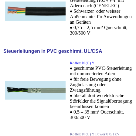
Geräteleitung H05VV-F mit
Adern nach (CENELEC)
♦ Schwarzer oder weisser
Außenmantel für Anwendungen
an Geräten
♦ 0,75 – 2,5 mm² Querschnitt,
300/500 V
Steuerleitungen in PVC geschirmt, UL/CSA
Koflex N (C) Y
♦ geschirmte PVC-Steuerleitung
mit nummerierten Adern
♦ für freie Bewegung ohne
Zugbelastung oder
Zwangsführung
♦ überall dort wo elektrische
Störfelder die Signalübertragung
beeinflussen können
♦ 0,5 – 35 mm² Querschnitt,
300/500 V
Koflex N (C) Y Power 0.6/1kV