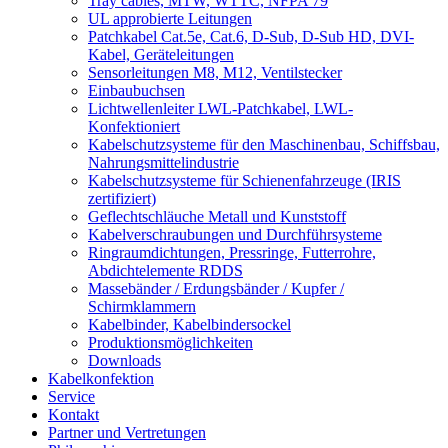
Tray cables, MTW, WTTC, NFPA 79
UL approbierte Leitungen
Patchkabel Cat.5e, Cat.6, D-Sub, D-Sub HD, DVI-
Kabel, Geräteleitungen
Sensorleitungen M8, M12, Ventilstecker
Einbaubuchsen
Lichtwellenleiter LWL-Patchkabel, LWL-
Konfektioniert
Kabelschutzsysteme für den Maschinenbau, Schiffsbau,
Nahrungsmittelindustrie
Kabelschutzsysteme für Schienenfahrzeuge (IRIS
zertifiziert)
Geflechtschläuche Metall und Kunststoff
Kabelverschraubungen und Durchführsysteme
Ringraumdichtungen, Pressringe, Futterrohre,
Abdichtelemente RDDS
Massebänder / Erdungsbänder / Kupfer /
Schirmklammern
Kabelbinder, Kabelbindersockel
Produktionsmöglichkeiten
Downloads
Kabelkonfektion
Service
Kontakt
Partner und Vertretungen