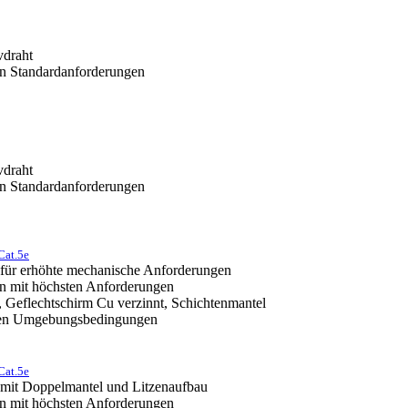
vdraht
n Standardanforderungen
vdraht
n Standardanforderungen
Cat.5e
 für erhöhte mechanische Anforderungen
n mit höchsten Anforderungen
, Geflechtschirm Cu verzinnt, Schichtenmantel
erten Umgebungsbedingungen
Cat.5e
 mit Doppelmantel und Litzenaufbau
n mit höchsten Anforderungen