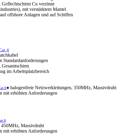
, Geflechtschirm Cu verzinnt
 industries), mit verstärktem Mantel
 auf offshore Anlagen und auf Schiffen
Cat. 6
Patchkabel
n Standardanforderungen
r, Gesamtschirm
ung im Arbeitsplatzbereich
♦ halogenfreie Netzwerkleitungen, 350MHz, Massivdraht
at.6
n mit erhöhten Anforderungen
at.6
n, 450MHz, Massivdraht
n mit erhöhten Anforderungen