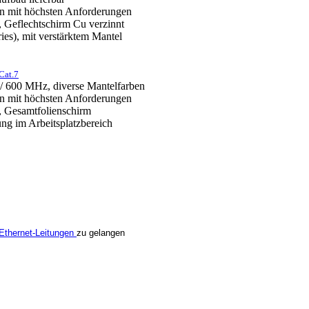
n mit höchsten Anforderungen
, Geflechtschirm Cu verzinnt
ries), mit verstärktem Mantel
Cat.7
 / 600 MHz, diverse Mantelfarben
n mit höchsten Anforderungen
, Gesamtfolienschirm
ung im Arbeitsplatzbereich
l Ethernet-Leitungen
zu gelangen