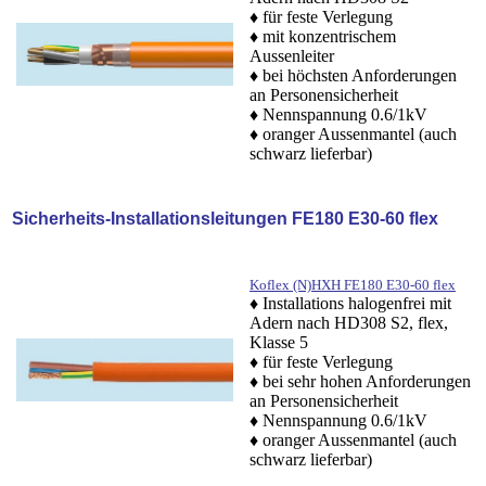
♦ für feste Verlegung
♦ mit konzentrischem
Aussenleiter
♦ bei höchsten Anforderungen
an Personensicherheit
♦ Nennspannung 0.6/1kV
♦
oranger Aussenmantel (auch
schwarz lieferbar)
S
icherheits-Installationsleitungen FE180 E30-60 flex
Koflex (N)HXH FE180 E30-60 flex
♦ Installations halogenfrei mit
Adern nach HD308 S2, flex,
Klasse 5
♦ für feste Verlegung
♦ bei sehr hohen Anforderungen
an Personensicherheit
♦ Nennspannung 0.6/1kV
♦
oranger Aussenmantel (auch
schwarz lieferbar)