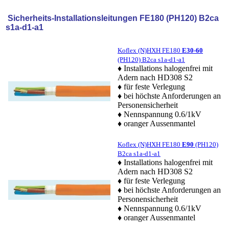
S
icherheits-Installationsleitungen FE180 (PH120) B2ca
s1a-d1-a1
Koflex (N)HXH FE180
E30-60
(PH120) B2ca s1a-d1-a1
♦ Installations halogenfrei mit
Adern nach HD308 S2
♦ für feste Verlegung
♦ bei höchste Anforderungen an
Personensicherheit
♦ Nennspannung 0.6/1kV
♦
oranger Aussenmantel
Koflex (N)HXH FE180
E90
(PH120)
B2ca s1a-d1-a1
♦ Installations halogenfrei mit
Adern nach HD308 S2
♦ für feste Verlegung
♦ bei höchste Anforderungen an
Personensicherheit
♦ Nennspannung 0.6/1kV
♦
oranger Aussenmantel