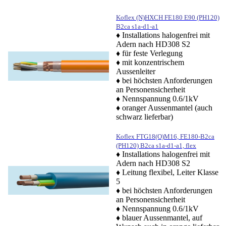
Koflex (N)HXCH FE180 E90 (PH120)
B2ca s1a-d1-a1
♦ Installations halogenfrei mit
Adern nach HD308 S2
♦ für feste Verlegung
♦ mit konzentrischem
Aussenleiter
♦ bei höchsten Anforderungen
an Personensicherheit
♦ Nennspannung 0.6/1kV
♦
oranger Aussenmantel (auch
schwarz lieferbar)
Koflex FTG18(O)M16, FE180-B2ca
(PH120) B2ca s1a-d1-a1, flex
♦ Installations halogenfrei mit
Adern nach HD308 S2
♦ Leitung flexibel, Leiter Klasse
5
♦ bei höchsten Anforderungen
an Personensicherheit
♦ Nennspannung 0.6/1kV
♦ blauer
Aussenmantel, auf