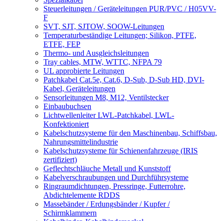
Steuerleitungen / Geräteleitungen PUR/PVC / H05VV-
F
SVT, SJT, SJTOW, SOOW-Leitungen
Temperaturbeständige Leitungen; Silikon, PTFE,
ETFE, FEP
Thermo- und Ausgleichsleitungen
Tray cables, MTW, WTTC, NFPA 79
UL approbierte Leitungen
Patchkabel Cat.5e, Cat.6, D-Sub, D-Sub HD, DVI-
Kabel, Geräteleitungen
Sensorleitungen M8, M12, Ventilstecker
Einbaubuchsen
Lichtwellenleiter LWL-Patchkabel, LWL-
Konfektioniert
Kabelschutzsysteme für den Maschinenbau, Schiffsbau,
Nahrungsmittelindustrie
Kabelschutzsysteme für Schienenfahrzeuge (IRIS
zertifiziert)
Geflechtschläuche Metall und Kunststoff
Kabelverschraubungen und Durchführsysteme
Ringraumdichtungen, Pressringe, Futterrohre,
Abdichtelemente RDDS
Massebänder / Erdungsbänder / Kupfer /
Schirmklammern