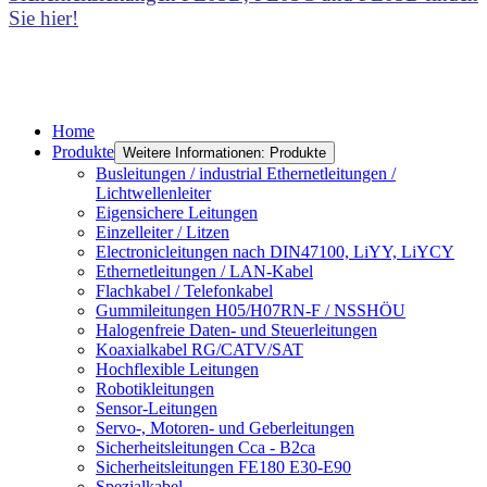
Sie hier!
Home
Produkte
Weitere Informationen: Produkte
Busleitungen / industrial Ethernetleitungen /
Lichtwellenleiter
Eigensichere Leitungen
Einzelleiter / Litzen
Electronicleitungen nach DIN47100, LiYY, LiYCY
Ethernetleitungen / LAN-Kabel
Flachkabel / Telefonkabel
Gummileitungen H05/H07RN-F / NSSHÖU
Halogenfreie Daten- und Steuerleitungen
Koaxialkabel RG/CATV/SAT
Hochflexible Leitungen
Robotikleitungen
Sensor-Leitungen
Servo-, Motoren- und Geberleitungen
Sicherheitsleitungen Cca - B2ca
Sicherheitsleitungen FE180 E30-E90
Spezialkabel