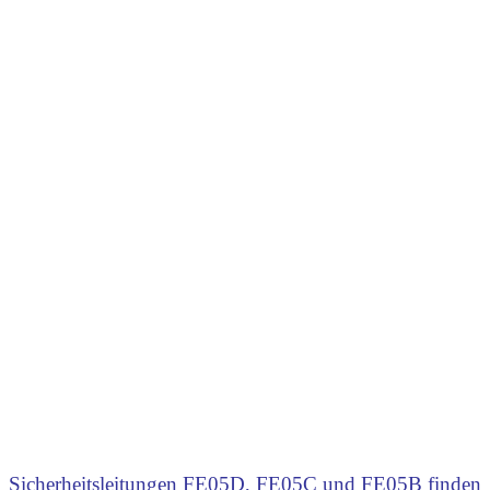
Sicherheitsleitungen FE05D, FE05C und FE05B finden