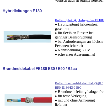
Wunsch auch in orange lieferbar
Hybridleitungen
E180
Koflex Hybrid (C) halogenfree FE18
0
♦ Hybridleitung halogenfrei,
geschirmt
♦ für flexiblen Einsatz bei
geringer Beanspruchung
♦ bei Anforderungen an höchste
Personensicherheit
♦ Nennspannung 300V
♦
schwarzer Aussenmantel
Brandmeldekabel
FE180 E30 / E90 / B2ca
Koflex Brandmeldekabel JE-H(St)H /
HRH E180/E30-E90
♦ Brandmeldeleitung halogenfrei
♦ für feste Verlegung
♦ mit und ohne Armierung
lieferbar