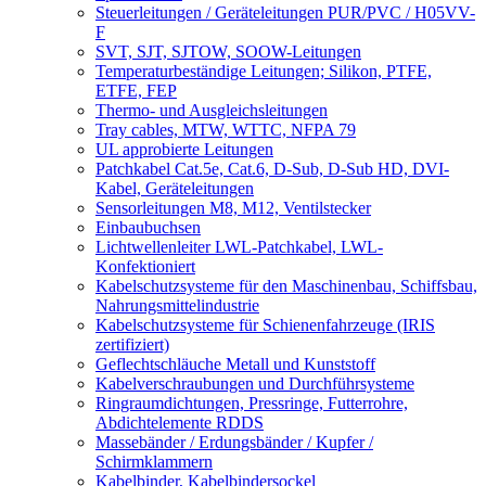
Steuerleitungen / Geräteleitungen PUR/PVC / H05VV-
F
SVT, SJT, SJTOW, SOOW-Leitungen
Temperaturbeständige Leitungen; Silikon, PTFE,
ETFE, FEP
Thermo- und Ausgleichsleitungen
Tray cables, MTW, WTTC, NFPA 79
UL approbierte Leitungen
Patchkabel Cat.5e, Cat.6, D-Sub, D-Sub HD, DVI-
Kabel, Geräteleitungen
Sensorleitungen M8, M12, Ventilstecker
Einbaubuchsen
Lichtwellenleiter LWL-Patchkabel, LWL-
Konfektioniert
Kabelschutzsysteme für den Maschinenbau, Schiffsbau,
Nahrungsmittelindustrie
Kabelschutzsysteme für Schienenfahrzeuge (IRIS
zertifiziert)
Geflechtschläuche Metall und Kunststoff
Kabelverschraubungen und Durchführsysteme
Ringraumdichtungen, Pressringe, Futterrohre,
Abdichtelemente RDDS
Massebänder / Erdungsbänder / Kupfer /
Schirmklammern
Kabelbinder, Kabelbindersockel