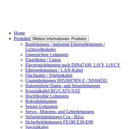
Home
Produkte
Weitere Informationen: Produkte
Busleitungen / industrial Ethernetleitungen /
Lichtwellenleiter
Eigensichere Leitungen
Einzelleiter / Litzen
Electronicleitungen nach DIN47100, LiYY, LiYCY
Ethernetleitungen / LAN-Kabel
Flachkabel / Telefonkabel
Gummileitungen H05/H07RN-F / NSSHÖU
Halogenfreie Daten- und Steuerleitungen
Koaxialkabel RG/CATV/SAT
Hochflexible Leitungen
Robotikleitungen
Sensor-Leitungen
Servo-, Motoren- und Geberleitungen
Sicherheitsleitungen Cca - B2ca
Sicherheitsleitungen FE180 E30-E90
Spezialkabel