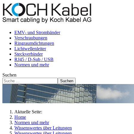
EMV- und Strombänder
Verschraubungen
Ringraumdichtungen
Lichtwellenleiter
Steckverbinder
RJ45 / D-Sub / USB
Normen und mehr
Suchen
Suchen
Aktuelle Seite:
Home
Normen und mehr
Wissenswertes über Leitungen
Wissenswertes über Leitungen