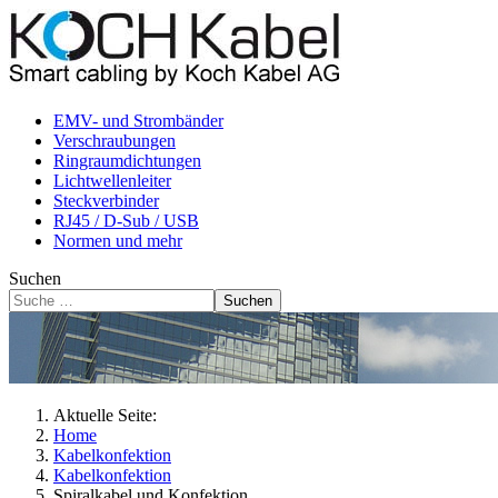
EMV- und Strombänder
Verschraubungen
Ringraumdichtungen
Lichtwellenleiter
Steckverbinder
RJ45 / D-Sub / USB
Normen und mehr
Suchen
Suchen
Aktuelle Seite:
Home
Kabelkonfektion
Kabelkonfektion
Spiralkabel und Konfektion