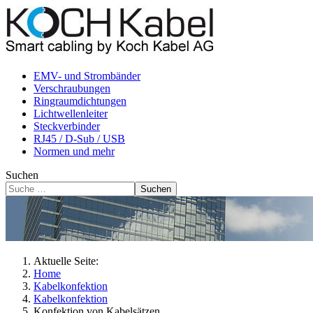
EMV- und Strombänder
Verschraubungen
Ringraumdichtungen
Lichtwellenleiter
Steckverbinder
RJ45 / D-Sub / USB
Normen und mehr
Suchen
Suchen
Aktuelle Seite:
Home
Kabelkonfektion
Kabelkonfektion
Konfektion von Kabelsätzen