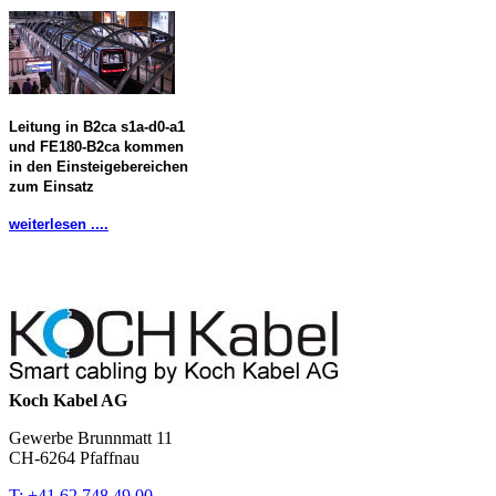
Leitung in B2ca s1a-d0-a1
und FE180-B2ca kommen
in den Einsteigebereichen
zum Einsatz
weiterlesen ....
Koch Kabel AG
Gewerbe Brunnmatt 11
CH-6264 Pfaffnau
T: +41 62 748 49 00